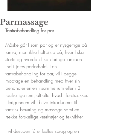
Parmassage
Tantrabehandling for par
Måske går I som par og er nysgerrige på 
tantra, men ikke helt sikre på, hvor I skal 
starte og hvordan I kan bringe tantraen 
ind i jeres parforhold. I en 
tantrabehandling for par, vil I begge 
modtage en behandling med hver sin 
behandler enten i samme rum eller i 2 
forskellige rum, alt efter hvad I foretrækker. 
Herigennem vil I blive introduceret til 
tantrisk berøring og massage samt en 
række forskellige værktøjer og teknikker.
I vil desuden få et fælles sprog og en 