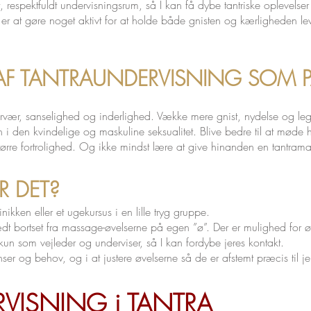
t, respektfuldt undervisningsrum, så I kan få dybe tantriske oplevel
 er at gøre noget aktivt for at holde både gnisten og kærligheden l
 AF TANTRAUNDERVISNING SOM P
rvær, sanselighed og inderlighed. Vække mere gnist, nydelse og leg
en i den kvindelige og maskuline seksualitet. Blive bedre til at mø
re fortrolighed. Og ikke mindst lære at give hinanden en tantram
R DET?
nikken eller et ugekursus i en lille tryg gruppe.
dt bortset fra massage-øvelserne på egen ”ø”. Der er mulighed for ø
kun som vejleder og underviser, så I kan fordybe jeres kontakt.
ænser og behov, og i at justere øvelserne så de er afstemt præcis til j
RVISNING i TANTRA