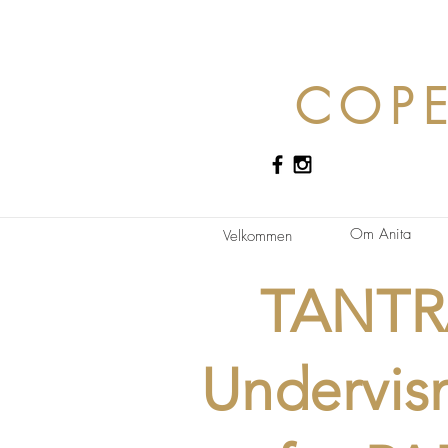
COP
Om Anita
Velkommen
TANTR
Undervis