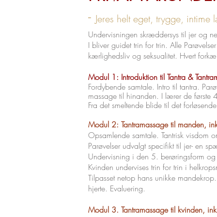
-
Jeres helt eget, trygge, intim
Undervisningen skræddersys til jer og 
I bliver guidet trin for trin. Alle Parøvels
kærlighedsliv og seksualitet. Hvert for
Modul 1: Introduktion til Tantra & Tantr
Fordybende samtale. Intro til tantra. Parøve
massage til hinanden. I lærer de første
Fra det smeltende blide til det forløse
Modul 2: Tantramassage til manden, ink
Opsamlende samtale. Tantrisk visdom 
Parøvelser udvalgt specifikt til jer- e
Undervisning i den 5. berøringsform og
Kvinden undervises trin for trin i helkro
Tilpasset netop hans unikke mandekrop
hjerte. Evaluering.
Modul 3. Tantramassage til kvinden, ink