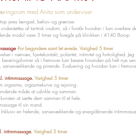
e læringsrum med Anita som underviser
netop jeres længsel, behov og grænser.
er understøttes af tantrisk visdom, så i forstår hvordan i kan overføre det 
kælende modul varer 5 timer og foregår på klinikken i 4140 Borup.
amassage
-For begyndere samt let øvede. Varighed 5 timer
lser i nærvær, hjertekontakt, polaritet, intimitet og fortrolighed. Jeg gu
 4 berøringsformer så i fremover kan berøre hinanden på helt nye sen
nde, sansevækkende og pirrende. Evaluering og hvordan kan i fremov
l. intimmassage.
Varighed 5 timer
om orgasme, orgasmekurve og rejsning.
n spændende måde at udvikle sig sammen.
 kunsten at sætte dem sammen til et hele.
psmassage til sin mand.
. Inklusiv en helende, sansevækkende og energiåbnende intimmassa
l. intimmassage.
Varighed 5 timer