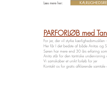
KÆRLIGHEDSRE
Læs mere her:
PARFORLØB med Tantr
For jer, der vil styrke kærlighedsmusklen 
Her får I det bedste af både Anitas og S
Søren har mere end 30 års erfaring so
Anita står for
den
tantriske undervisning 
Vi samskaber et unikt forløb for jer
Kontakt os for gratis afklarende samtale 