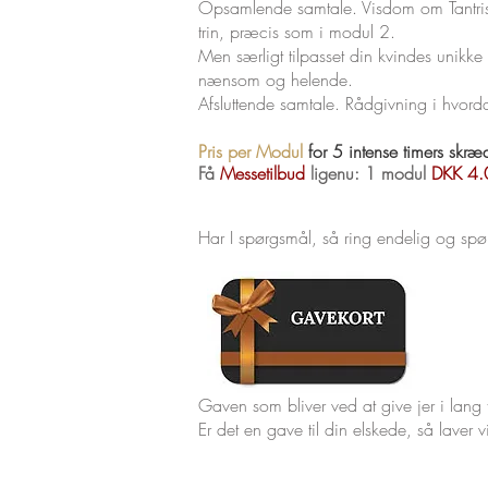
Opsamlende samtale. Visdom om Tantrisk s
trin, præcis som i modul 2.
Men særligt tilpasset din kvindes unikke
nænsom og helende.
Afsluttende samtale. Rådgivning i hvordan
Pris per Modul
for 5 intense timers skræ
Få
Messetilbud
ligenu: 1 modul
DKK 4
Har I spørgsmål, så ring endelig og spø
Gaven som bliver ved at give jer i lang 
Er det en gave til din elskede, så laver vi