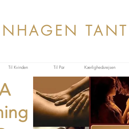
ENHAGEN TANT
Til Kvinden
Til Par
Kærlighedsrejsen
A
ning