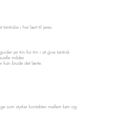
tantriske i har lært til jeres
ider jer trin for trin i at give tantrisk
suelle måder.
er kan brude det lærte.
ge som styrker kontakten mellem køn og