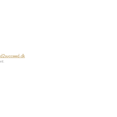
ad2succeed.dk
ent.