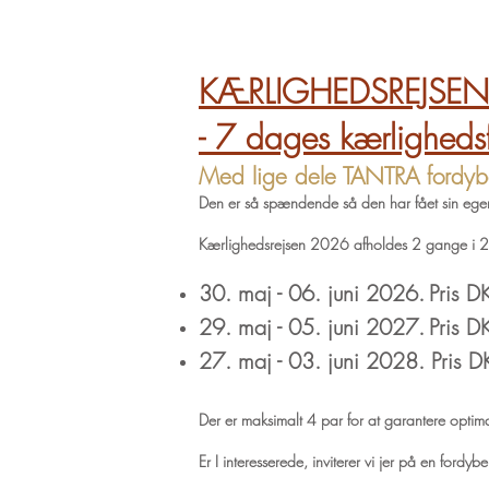
KÆRLIGHEDSREJSEN
- 7 dages kærlighedsfo
Med lige dele TANTRA fordybel
Den er så spændende så den har fået sin ege
Kærlighedsrejsen
2026 afholdes 2 gange i 
30. maj - 06. juni 2026.
Pris D
29. maj - 05. juni 2027
.
Pris D
27. maj - 03. juni 2028. Pris D
Der er maksimalt 4 par for at garantere optimal
Er I interesserede,
inviterer vi jer p
å en fordy
be