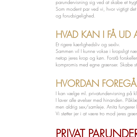
parundervisning sig ved at skabe et tryg
Som modent par ved vi, hvor vigtigt det
og forudsigelighed.
HVAD KAN I FÅ UD
Et rigere kærlighedsliv og sexliv.
Sammen vil I kunne vokse i kropsligt næ
netop jeres krop og køn. Forstå forskell
kompromis med egne grænser. Skabe stør
HVORDAN FOREGÅ
I kan vælge ml. privatundervisning på kli
I laver alle øvelser med hinanden. Påklæ
men aldrig sex/samleje. Anita fungerer 
Vi støtter jer i at være tro mod jeres gr
PRIVAT PARUNDE