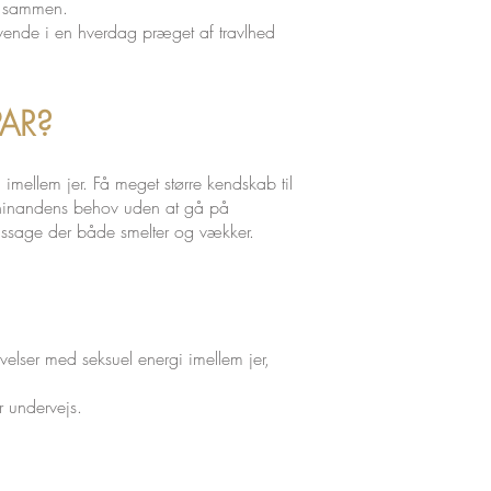
ser sammen.
evende i en hverdag præget af travlhed
AR?
 imellem jer. Få
meget større kendskab til
de hinandens behov uden at gå på
assage der både smelter og vækker.
velser med seksuel energi imellem jer,
er undervejs.