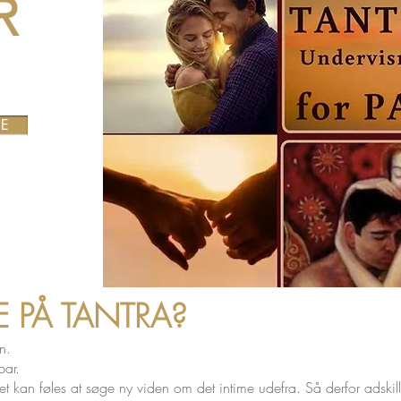
R
RE
E PÅ TANTRA?
on.
par.
rt det kan føles at søge ny viden om det intime udefra. Så derfor 