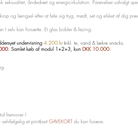
eksualitet, åndedræt og energicirkulation. Parøvelser udvalgt specifi
 krop og længsel efter at føle sig tryg, mødt, set og elsket af dig p
 I selv kan forsætte. Et glas bobler & fejring.
ddersyet undervisning
4.200 kr
i
nkl. te, vand & lækre snacks.
.000.
S
amlet køb af modul 1+2+3
,
kun
DKK 10.000.
rg.
tid fremover !
 selvfølgelig et printbart
GAVEKORT
du kan forære.