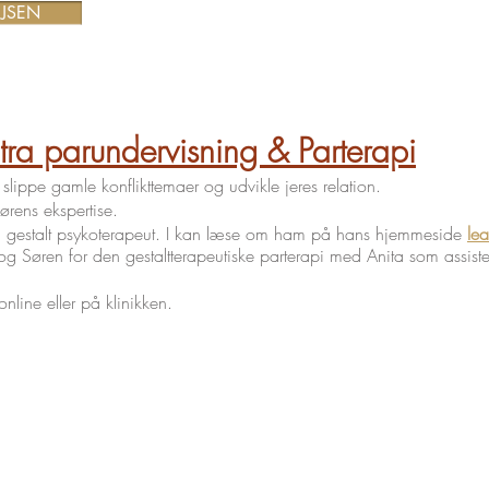
JSEN
a parundervisning & Parterapi
- slippe gamle konflikttemaer og udvikle jeres relation.
ørens ekspertise.
m gestalt psykoterapeut. I kan læse om ham på hans hjemmeside
le
og Søren for den gestaltterapeutiske parterapi med Anita som assist
online eller på klinikken.