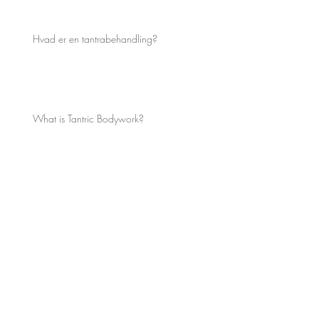
Hvad er en tantrabehandling?
What is Tantric Bodywork?
Klassisk tantramassage
Classical Tantra Massage